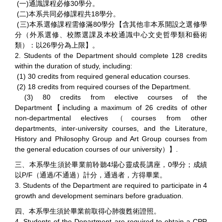
(一)通識課程必修30學分。
(二)本系共同必修課程共18學分。
(三)本系選修課程需修滿80學分【含其他非本系開設之選修學
分（外系選修、校際選課及本校通識中心文史哲學類和藝術
類）：以26學分為上限】。
2. Students of the Department should complete 128 credits
within the duration of study, including:
(1) 30 credits from required general education courses.
(2) 18 credits from required courses of the Department.
(3) 80 credits from elective courses of the
Department【including a maximum of 26 credits of other
non-departmental electives（courses from other
departments, inter-university courses, and the Literature,
History and Philosophy Group and Art Group courses from
the general education courses of our university）】.
三、本系學生須於畢業前聆聽4場心靈成長講座，0學分；成績
以P/F（通過/不通過）計分，通過者，方得畢業。
3. Students of the Department are required to participate in 4
growth and development seminars before graduation.
四、本系學生須於畢業前取得心肺復甦術證照。
4. Students of the Department are required to obtain a CPR