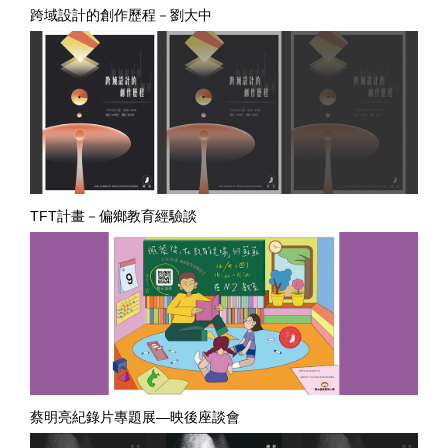
跨域設計的創作歷程－劉大中
TFT計畫－偏鄉教育經驗談
蔡明亮紀錄片專題展—映後座談會