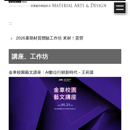
跳
到
主
要
:::
內
容
2026暑期材質體驗工作坊 來材！質營
區
講座、工作坊
金車校園藝文講座：AI數位行銷新時代－王莉茵