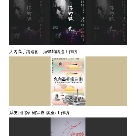
大內高手鑄造術—海螵蛸鑄造工作坊
系友回娘家-楊宗嘉 講座x工作坊