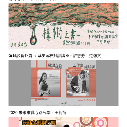
彌屾談番外篇 ：系友返校對談講座－許慈芳、范馨文
2020 未來求職心路分享－王莉茵