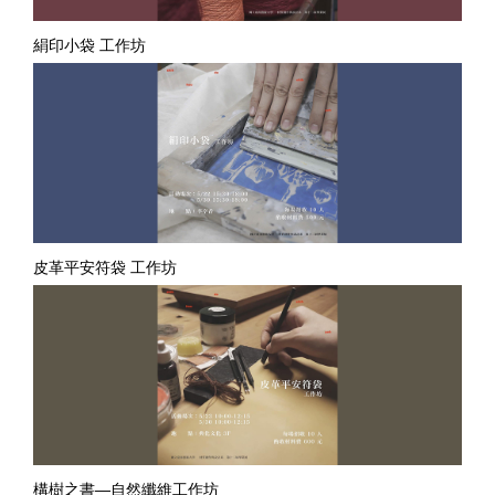
絹印小袋 工作坊
皮革平安符袋 工作坊
構樹之書—自然纖維工作坊