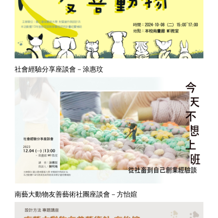
社會經驗分享座談會－涂惠玟
南藝大動物友善藝術社團座談會－方怡媗