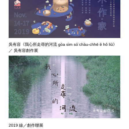
吳有容《我心所走尋的河流 góa sim só͘ cháu-chhē ê hô liû》
／ 吳有容創作展
2019 線／創作聯展