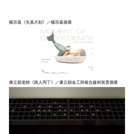
楊宗嘉《失真片刻》／楊宗嘉個展
康立穎老師《路人丙丁》／康立穎金工與複合媒材裝置個展