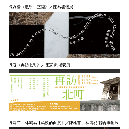
陳為榛《數學．空罐》／陳為榛個展
陳霖《再訪北町》／陳霖 劇場表演
陳廷菲、林鴻易【柔軟的向度】／陳廷菲、林鴻易 聯合雕塑展