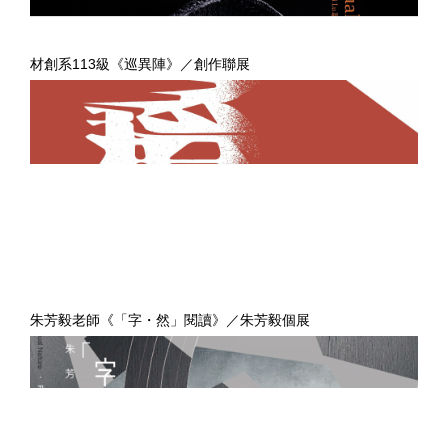
材創系113級《巡異陣》／創作聯展
朱芳毅老師《「字・然」閱讀》／朱芳毅個展