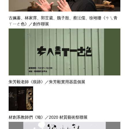
古姵蓁、林家霈、郭苙葳、魏子殷、蔡沄儒、徐翊珊《ㄘㄟ青
ㄒㄧㄜ色》／創作聯展
朱芳毅老師《痕跡》／朱芳毅實用器皿個展
材創系教師們《坳》／2020 材質藝術祭聯展