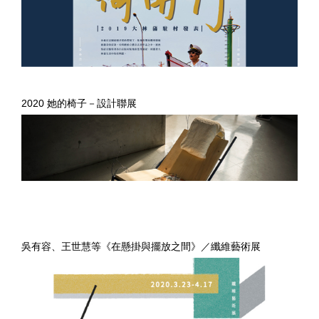
2020 她的椅子－設計聯展
吳有容、王世慧等《在懸掛與擺放之間》／纖維藝術展