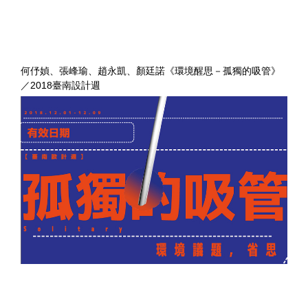
何伃媜、張峰瑜、趙永凱、顏廷諾《環境醒思－孤獨的吸管》
／2018臺南設計週