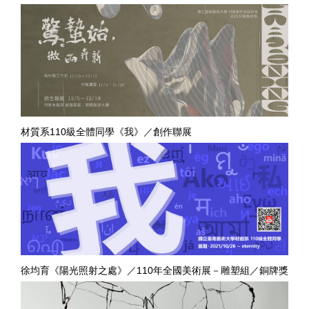
材質系110級全體同學《我》／創作聯展
徐均育《陽光照射之處》／110年全國美術展－雕塑組／銅牌獎