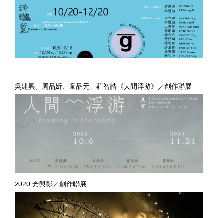
吳建興、周品妡、童品元、莊智皓《人間浮游》／創作聯展
2020 光與影／創作聯展