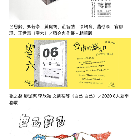
呂思齡、卿若亭、黃庭筠、莊智皓、徐均育、蕭劭渝、官郁
珊、王世慧《零六》／聯合創作展－精華版
張之馨 廖珈惠 李欣穎 文凱蒂等《自己 自己》／2020 8人夏季
聯展