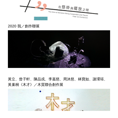
2020 我／創作聯展
黃立、曾子軒、陳品戎、李嘉慈、周沐慈、林寶如、謝瀠瑢、
黃巢桐《木才》／木質聯合創作展