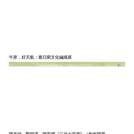
午蓆．好天氣：臺日藺文化編織展
陳杏綺、鄭穎澤、陳芳嫻《三月十四度》／創作聯展