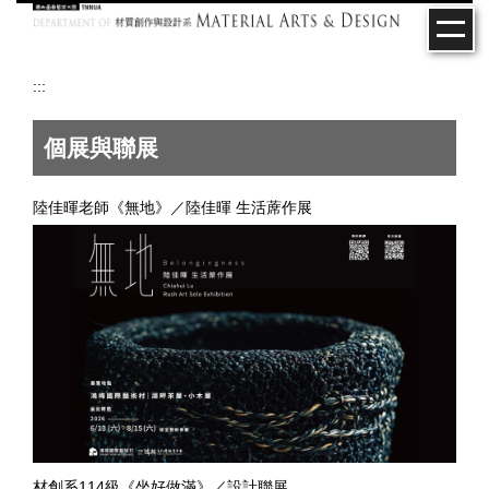
跳
到
主
要
:::
內
容
個展與聯展
區
陸佳暉老師《無地》／陸佳暉 生活蓆作展
材創系114級《坐好做滿》／設計聯展