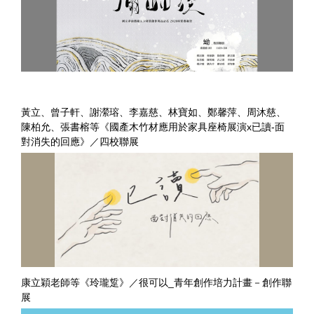
黃立、曾子軒、謝瀠瑢、李嘉慈、林寶如、鄭馨萍、周沐慈、
陳柏允、張書榕等《國產木竹材應用於家具座椅展演x已讀-面
對消失的回應》／四校聯展
康立穎老師等《玲瓏踅》／很可以_青年創作培力計畫－創作聯
展