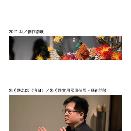
2021 我／創作聯展
朱芳毅老師《痕跡》／朱芳毅實用器皿個展－藝術訪談