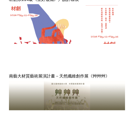
南藝大材質藝術展演計畫－天然纖維創作展《艸艸艸》