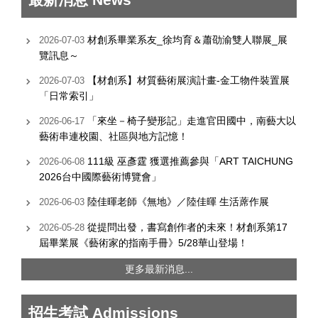
材創系畢業系友_徐均育＆蕭劭渝雙人聯展_展
2026-07-03
覽訊息～
【材創系】材質藝術展演計畫-金工物件裝置展
2026-07-03
「日常索引」
「來坐－椅子變形記」走進官田國中，南藝大以
2026-06-17
藝術串連校園、社區與地方記憶！
111級 巫彥霆 獲選推薦參與「ART TAICHUNG
2026-06-08
2026台中國際藝術博覽會」
陸佳暉老師《無地》／陸佳暉 生活蓆作展
2026-06-03
從提問出發，書寫創作者的未來！材創系第17
2026-05-28
屆畢業展《藝術家的指南手冊》5/28華山登場！
更多最新消息...
招生考試 Admissions