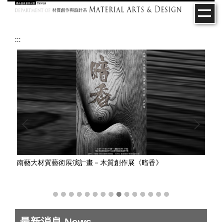
跳
到
主
要
:::
內
容
區
南藝大材質藝術展演計畫－木質創作展《暗香》
南藝
最新消息 News