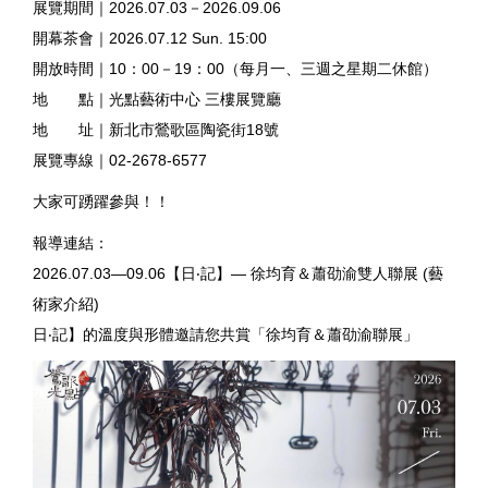
展覽期間｜2026.07.03－2026.09.06
開幕茶會｜2026.07.12 Sun. 15:00
開放時間｜10：00－19：00（每月一、三週之星期二休館）
地 點｜光點藝術中心 三樓展覽廳
地 址｜新北市鶯歌區陶瓷街18號
展覽專線｜02-2678-6577
大家可踴躍參與！！
報導連結：
2026.07.03—09.06【日‧記】— 徐均育＆蕭劭渝雙人聯展
(藝
術家介紹)
日‧記】的溫度與形體邀請您共賞「徐均育＆蕭劭渝聯展」