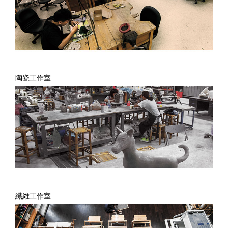
陶瓷工作室
纖維工作室