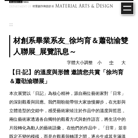
跳
到
主
要
:::
內
容
材創系畢業系友_徐均育＆蕭劭渝雙
區
人聯展_展覽訊息～
字體大小調整
小
中
大
【日‧記】的溫度與形體 邀請您共賞「徐均育
＆蕭劭渝聯展」
本次展覽以「日記」為核心精神，源自兩位藝術家對「日常」
的深刻觀看與回應。我們期盼能帶領大家放慢腳步，在光影與
立體造型的交錯中，感受藝術家傾注於作品中的溫度與哲思 。
兩位藝術家透過各自獨特的觀看方式與創作語言，將生活中的
片段轉化為動人的藝術語彙 。在他們的作品中，「日常」並非
既定不變的模樣，而是在觀看與轉譯之間，逐步生成其充滿溫