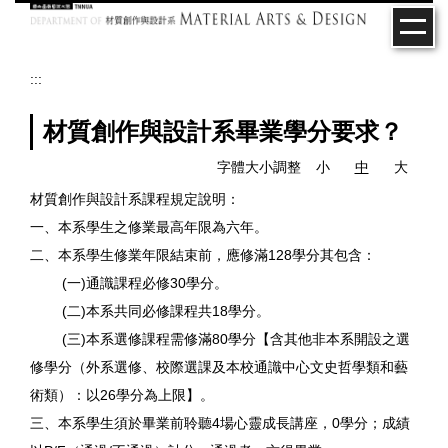
跳
到
主
要
:::
內
容
材質創作與設計系畢業學分要求？
區
字體大小調整
小
中
大
材質創作與設計系課程規定說明：
一、本系學生之修業最高年限為六年。
二、本系學生修業年限結束前，應修滿128學分其包含：
(一)通識課程必修30學分。
(二)本系共同必修課程共18學分。
(三)本系選修課程需修滿80學分【含其他非本系開設之選
修學分（外系選修、校際選課及本校通識中心文史哲學類和藝
術類）：以26學分為上限】。
三、本系學生須於畢業前聆聽4場心靈成長講座，0學分；成績