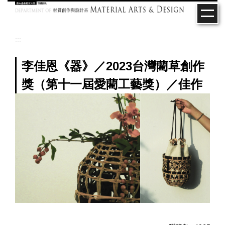
跳
到
主
要
:::
內
容
李佳恩《器》／2023台灣藺草創作
區
獎（第十一屆愛藺工藝獎）／佳作