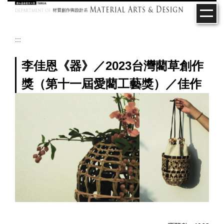
跳
到
主
要
:::
內
容
李佳恩《器》／2023台灣藺草創作
區
獎（第十一屆愛藺工藝獎）／佳作