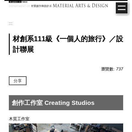
跳
到
主
要
:::
內
容
材創系111級《一個人的旅行》／設
區
計聯展
瀏覽數:
737
分享
創作工作室 Creating Studios
木質工作室