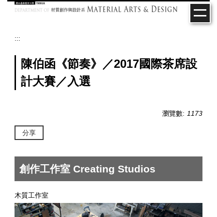
跳
到
主
要
:::
內
容
陳伯函《節奏》／2017國際茶席設
區
計大賽／入選
瀏覽數:
1173
分享
創作工作室 Creating Studios
木質工作室