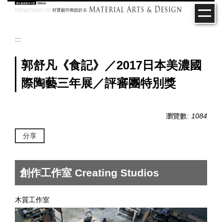
跳
到
主
要
:::
內
容
郭舒凡《食記》／2017日本美濃國
區
際陶藝三年展／評審團特別獎
瀏覽數:
1084
分享
創作工作室 Creating Studios
木質工作室