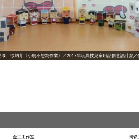
劭渝、徐均育《小明不想寫作業》／2017年玩具技兒童用品創意設計營／
金工工作室
陶瓷