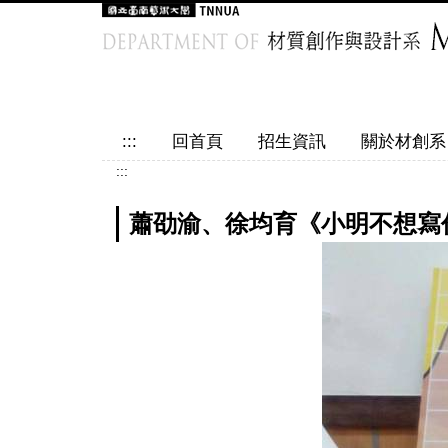
跳
到
主
要
內
容
:::
回首頁
招生資訊
關於材創系
區
:::
蕭劭渝、徐均育《小明不想寫