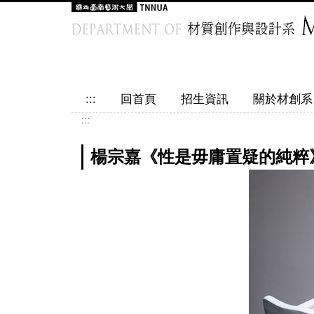
跳
到
主
要
內
容
:::
回首頁
招生資訊
關於材創系
區
:::
楊宗嘉《性是毋庸置疑的純粹