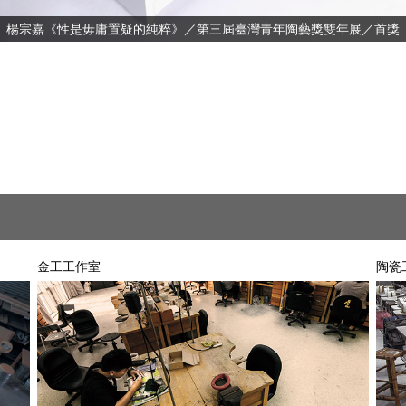
楊宗嘉《性是毋庸置疑的純粹》／第三屆臺灣青年陶藝獎雙年展／首獎
金工工作室
陶瓷