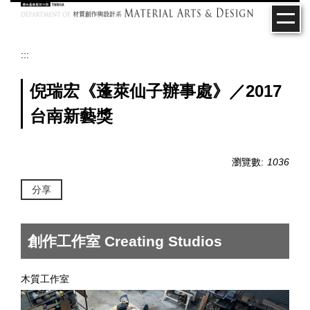
跳
到
主
要
:::
內
容
倪瑞宏《蓬萊仙子辦事處》／2017
區
台南新藝獎
瀏覽數:
1036
分享
創作工作室 Creating Studios
木質工作室