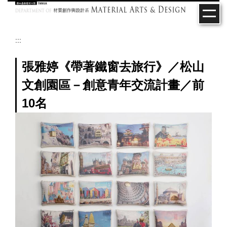
跳
到
主
要
:::
內
容
張雅婷《帶著鐵窗去旅行》／松山
區
文創園區－創意青年交流計畫／前
10名