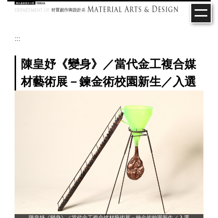
跳
到
主
要
:::
內
容
陳皇妤《變身》／當代金工複合媒
區
材藝術展－鍊金術校園新生／入選
陳皇妤《變身》／當代金工複合媒材藝術展－鍊金術校園新生／入選