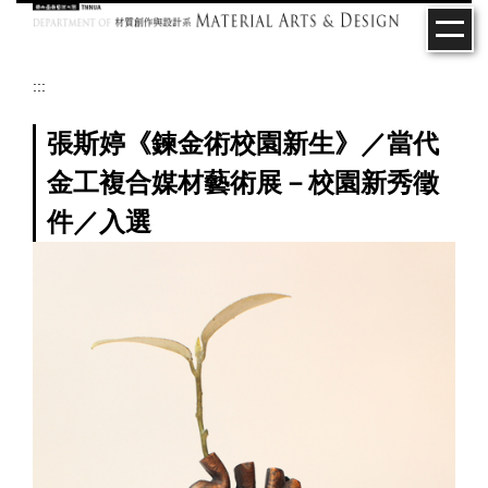
跳
到
主
要
:::
內
容
張斯婷《鍊金術校園新生》／當代
區
金工複合媒材藝術展－校園新秀徵
件／入選