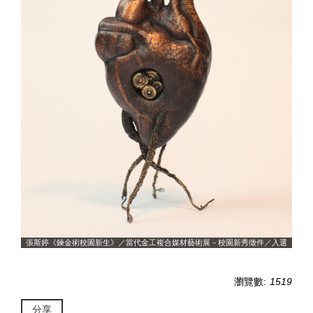
入選
張斯婷《鍊金術校園新生》／當代金工複合媒材藝術展－校園新秀徵件／入選
張
瀏覽數:
1519
分享