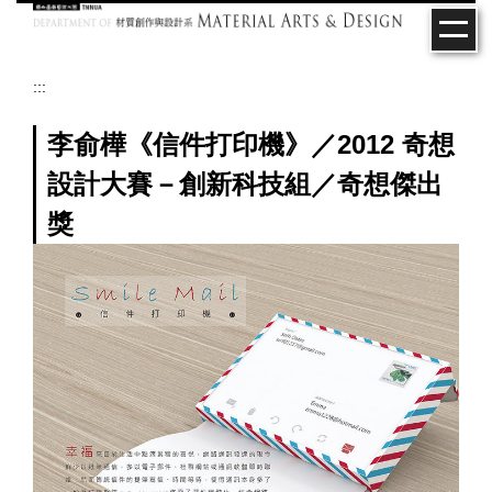
跳
到
主
要
:::
內
容
李俞樺《信件打印機》／2012 奇想
區
設計大賽－創新科技組／奇想傑出
獎