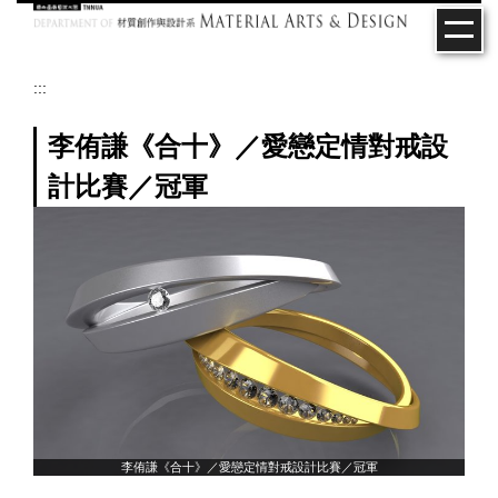
跳
到
主
要
:::
內
容
李侑謙《合十》／愛戀定情對戒設
區
計比賽／冠軍
李侑謙《合十》／愛戀定情對戒設計比賽／冠軍