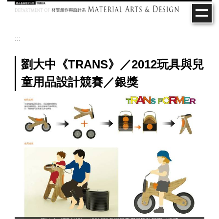
跳
到
主
要
:::
內
容
劉大中《TRANS》／2012玩具與兒
區
童用品設計競賽／銀獎