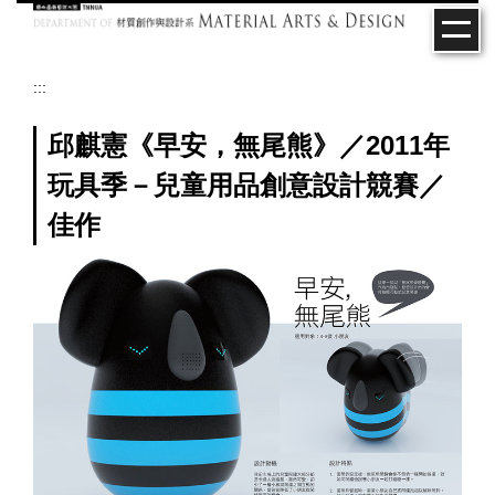
跳
到
主
要
:::
內
容
邱麒憲《早安，無尾熊》／2011年
區
玩具季－兒童用品創意設計競賽／
佳作