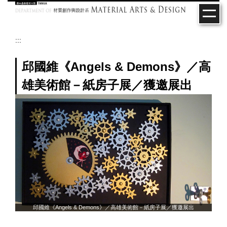
跳
到
主
要
:::
內
容
邱國維《Angels & Demons》／高
區
雄美術館－紙房子展／獲邀展出
邱國維《Angels & Demons》／高雄美術館－紙房子展／獲邀展出