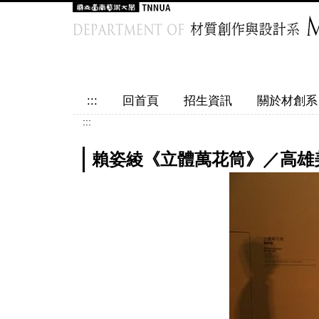
跳
到
主
要
內
容
:::
回首頁
招生資訊
關於材創系
區
:::
賴姿綾《立體萬花筒》／高雄