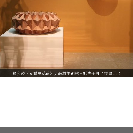
賴姿綾《立體萬花筒》／高雄美術館－紙房子展／獲邀展出