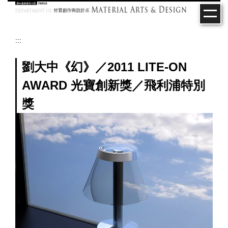
跳
到
主
要
:::
內
容
劉大中《幻》／2011 LITE-ON
區
AWARD 光寶創新獎／飛利浦特別
獎