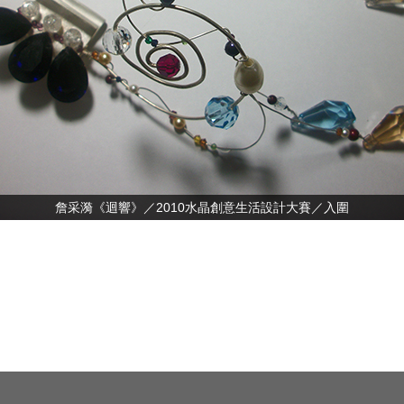
詹采漪《迴響》／2010水晶創意生活設計大賽／入圍