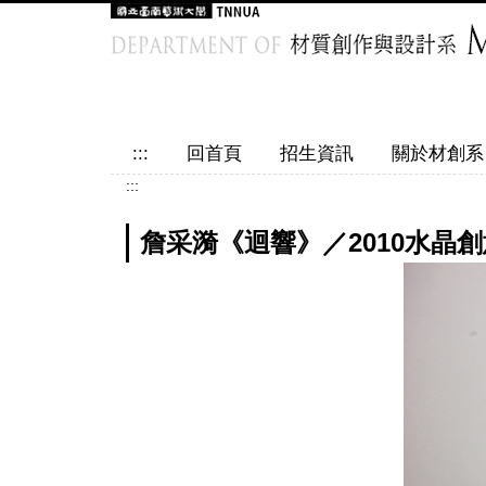
跳
到
主
要
內
容
:::
回首頁
招生資訊
關於材創系
區
:::
詹采漪《迴響》／2010水晶