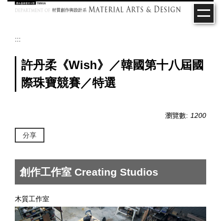
跳
到
主
要
:::
內
容
許丹柔《Wish》／韓國第十八屆國
區
際珠寶競賽／特選
瀏覽數:
1200
分享
創作工作室 Creating Studios
木質工作室