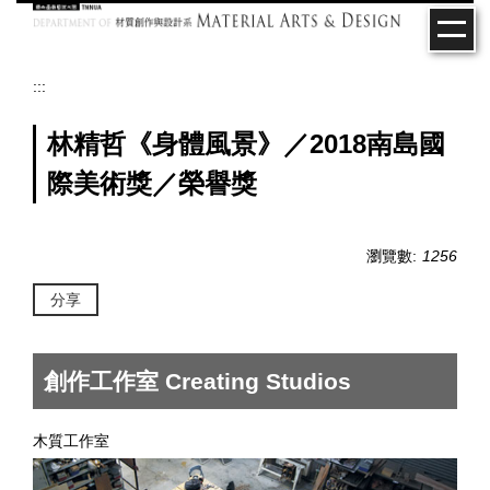
跳
到
主
要
:::
內
容
林精哲《身體風景》／2018南島國
區
際美術獎／榮譽獎
瀏覽數:
1256
分享
創作工作室 Creating Studios
木質工作室