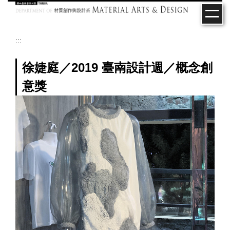
跳
到
主
要
:::
內
容
徐婕庭／2019 臺南設計週／概念創
區
意獎