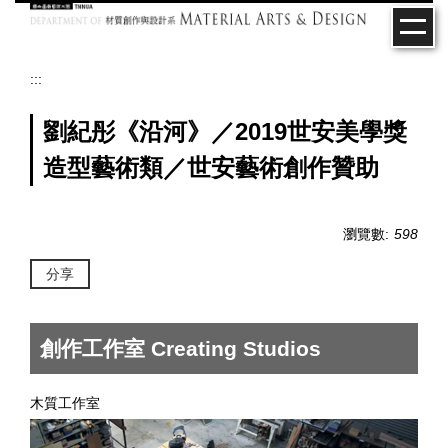
跳
到
主
要
:::
內
容
劉紀彤《沿河》／2019世安美學獎
區
造型藝術類／世安藝術創作贊助
瀏覽數:
598
分享
創作工作室 Creating Studios
木質工作室