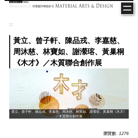
跳
到
主
要
:::
內
容
黃立、曾子軒、陳品戎、李嘉慈、
區
周沐慈、林寶如、謝瀠瑢、黃巢桐
《木才》／木質聯合創作展
才》
黃立、曾子軒、陳品戎、李嘉慈、周沐慈、林寶如、謝瀠瑢、黃巢桐《木才》
黃
／木質聯合創作展
瀏覽數:
1276