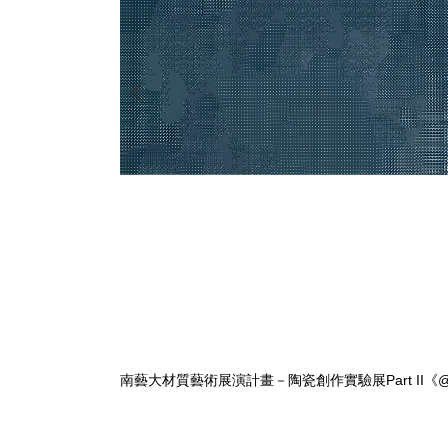
南藝大材質藝術展演計畫－陶瓷創作實驗展Part II《@a