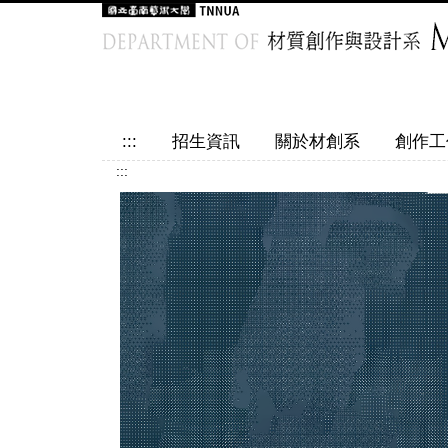
跳
到
主
要
內
容
:::
招生資訊
關於材創系
創作工
區
:::