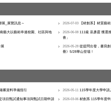
聯展_展覽訊息～
【材創系】材質藝術
2026-07-03
南藝大以藝術串連校園、社區與地
111級 巫彥霆 獲選
2026-06-08
會」
作展
從提問出發，書寫創
2026-05-28
冊》5/28華山登場！
_備審資料準備指引
115學年度大學申
2026-05-11
指定項目甄試通知事項與甄試日期申請
材創系 115學年
2026-03-06