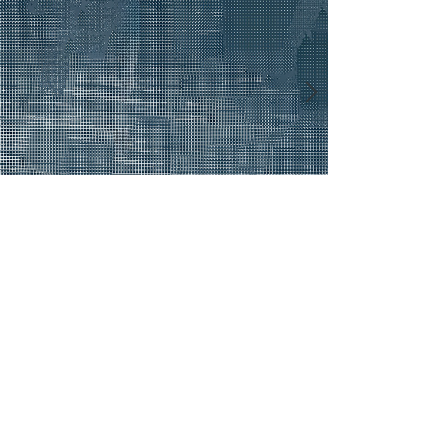
陸佳暉老師個展-生活蓆